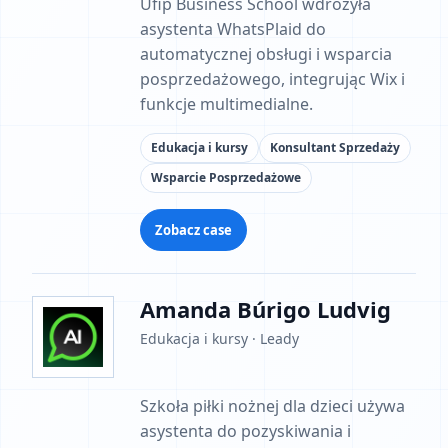
Ufip Business School wdrożyła
asystenta WhatsPlaid do
automatycznej obsługi i wsparcia
posprzedażowego, integrując Wix i
funkcje multimedialne.
Edukacja i kursy
Konsultant Sprzedaży
Wsparcie Posprzedażowe
Zobacz case
Amanda Búrigo Ludvig
Edukacja i kursy · Leady
Szkoła piłki nożnej dla dzieci używa
asystenta do pozyskiwania i