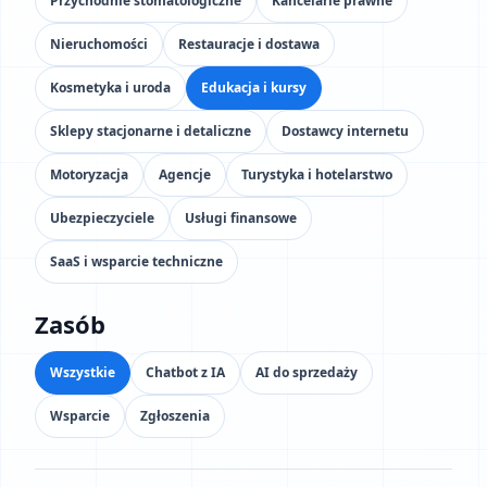
Przychodnie stomatologiczne
Kancelarie prawne
Nieruchomości
Restauracje i dostawa
Kosmetyka i uroda
Edukacja i kursy
Sklepy stacjonarne i detaliczne
Dostawcy internetu
Motoryzacja
Agencje
Turystyka i hotelarstwo
Ubezpieczyciele
Usługi finansowe
SaaS i wsparcie techniczne
Zasób
Wszystkie
Chatbot z IA
AI do sprzedaży
Wsparcie
Zgłoszenia