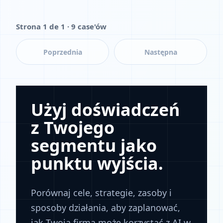
Strona 1 de 1 · 9 case'ów
Poprzednia
Następna
Użyj doświadczeń
z Twojego
segmentu jako
punktu wyjścia.
Porównaj cele, strategie, zasoby i
sposoby działania, aby zaplanować,
jak Twoja firma może korzystać z AI w