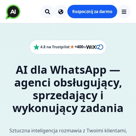
Rozpocznij za darmo
★
+400
4.8 na Trustpilot
w
AI dla WhatsApp —
agenci obsługujący,
sprzedający i
wykonujący zadania
Sztuczna inteligencja rozmawia z Twoimi klientami,